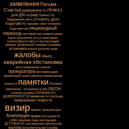
заявления
Письма
Счастья
доверенность
ПРИКАЗ
для ДАІ
штраф
Приказ 111
отложить дело
Задержание авто
Ходотайсто
гаишник сбил человека
пешиходный
Ходотайства
переход
светофор
про видеосъемку
книги
пояснения
отсутствие врем.
талона
Допуск авто к эксплуатации
ремень
мобильный
телефон
штрафы
остановка
взятка
изъятие прав
жалобы
обыск
аварийная обстановка
восстановление сроков
прокуратура
фотофиксация
временный талон
памятка превышении
памятки
скорости
Исковое
ОБГОН
заявление - остановка в неп
стоянка
зупинка
ЗУПИНКА ПО
ДОВЕРЕННОСТИ
движение по тротуару
превышение скорости
визир
припис прокуратуры
Апелляция
права
постанова N
1086
лишение прав
инструкция
ДСТУ3649-97
составление протоколов
жалоба
исполнительная служба