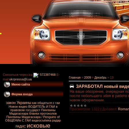
Связаться через icq
572387468
E-
Главная
»
2009
»
Декабрь
»
13
mail
ukrpressa@i.ua
Меню сайта
ЗАРАБОТАЛ новый виде
На ваше обозрение, очередная п
Форма входа
после небольшего збоя в работе
новом оформлении.
закон Украины
как общаться с гаи
Новое видео
ВОДИТЕЛЬ И ГАИ в
Просмотров:
1322
|
Добавил:
Roma
правовом государст
Пингвины
Мадагаскара
бланки протоколов
Пингвины Мадагаскара / Penguins of
ОБЩЕНИе С ГАИ
видеосъёмка
радар
исковые
РАДИС