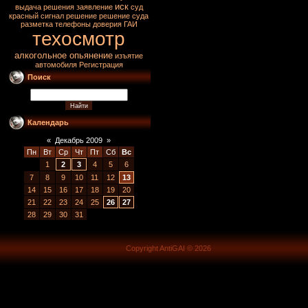
иск
выдача решения
заявление
суд
красный сигнал
решение
решение суда
разметка
телефоны доверия ГАИ
техосмотр
алкогольное опьянение
изъятие
автомобиля
Регистрация
Поиск
Календарь
«
Декабрь 2009
»
Пн
Вт
Ср
Чт
Пт
Сб
Вс
1
2
3
4
5
6
7
8
9
10
11
12
13
14
15
16
17
18
19
20
21
22
23
24
25
26
27
28
29
30
31
Copyright AntiGAI © 2026