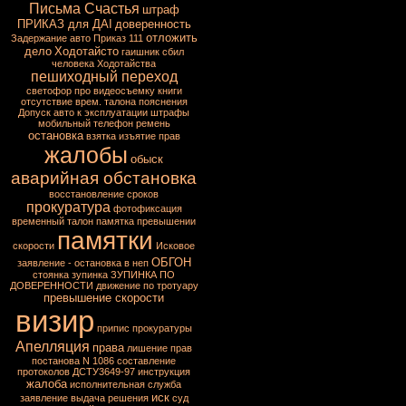
Письма Счастья
штраф
ПРИКАЗ для ДАІ
доверенность
отложить
Задержание авто
Приказ 111
дело
Ходотайсто
гаишник сбил
человека
Ходотайства
пешиходный переход
светофор
про видеосъемку
книги
отсутствие врем. талона
пояснения
Допуск авто к эксплуатации
штрафы
мобильный
телефон
ремень
остановка
взятка
изъятие прав
жалобы
обыск
аварийная обстановка
восстановление сроков
прокуратура
фотофиксация
временный талон
памятка превышении
памятки
скорости
Исковое
ОБГОН
заявление - остановка в неп
стоянка
зупинка
ЗУПИНКА ПО
ДОВЕРЕННОСТИ
движение по тротуару
превышение скорости
визир
припис прокуратуры
Апелляция
права
лишение прав
постанова N 1086
составление
протоколов
ДСТУ3649-97
инструкция
жалоба
исполнительная служба
иск
заявление
выдача решения
суд