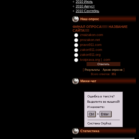
2010 Июль
2010 Август
2010 Сентябрь
Наш опрос
ФИНАЛ ОПРОСА!!!!! НАЗВАНИЕ
САЙТА!!!!
znaizakon.com
prozakon.net
pravo911.com
zakon911.com
zakon911.org
tvoiprava.org | .com
[
·
]
Результаты
Архив опросов
Всего ответов:
351
Мини-чат
Статистика