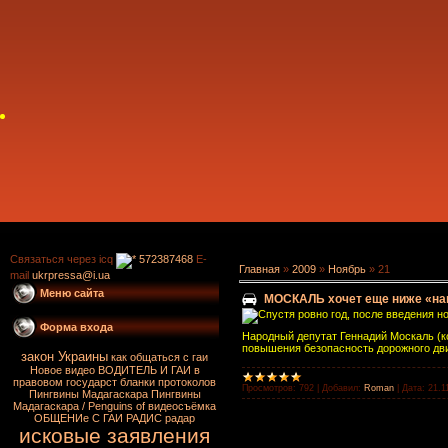
Связаться через icq
572387468
E-
Главная
»
2009
»
Ноябрь
»
21
mail
ukrpressa@i.ua
Меню сайта
МОСКАЛЬ хочет еще ниже «на
Спустя ровно год, после введения 
Форма входа
Народный депутат Геннадий Москаль (к
повышения безопасность дорожного дв
закон Украины
как общаться с гаи
Новое видео
ВОДИТЕЛЬ И ГАИ в
правовом государст
бланки протоколов
Просмотров:
792
|
Добавил:
Roman
|
Дата:
21.1
Пингвины Мадагаскара
Пингвины
Мадагаскара / Penguins of
видеосъёмка
ОБЩЕНИе С ГАИ
РАДИС
радар
исковые заявления