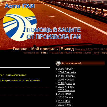
Главная
|
Мой профиль
|
Выход
Пятница, 07.08.2026, 09:35
Вы вошли как
Гость
| IP
216.73.217.80
|бр.
chrome
|Группа "
Гости
" |
RSS
Архив записей
2009 Август
2009 Сентябрь
ость автомобилистов.
2009 Октябрь
2009 Ноябрь
конодательные акты, касательно
2009 Декабрь
2010 Январь
2010 Февраль
2010 Март
2010 Апрель
2010 Май
2010 Июнь