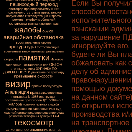
гаишник сбил человека
Ходотайства
Если Вы получил
пешиходный переход
светофор
про видеосъемку
книги
способом постан
пояснения
отсутствие врем. талона
Допуск авто к эксплуатации
штрафы
исполнительного
ремень
телефон
мобильный
остановка
взятка
изъятие прав
взыскании адми
жалобы
обыск
за нарушение ПД
аварийная обстановка
восстановление сроков
игнорируйте его
прокуратура
фотофиксация
временный талон
памятка превышении
будете ли Вы пл
памятки
скорости
Исковое
обжаловать как 
ОБГОН
заявление - остановка в неп
стоянка
зупинка
ЗУПИНКА ПО
делу об админис
ДОВЕРЕННОСТИ
движение по тротуару
превышение скорости
правонарушении 
визир
помощью докуме
припис прокуратуры
Апелляция
права
лишение прав
на данном сайте)
постанова N 1086
инструкция
составление протоколов
ДСТУ3649-97
об открытии исп
жалоба
исполнительная служба
иск
выдача решения
заявление
суд
производства и/
красный сигнал
решение
решение суда
разметка
телефоны доверия ГАИ
техосмотр
на транспортное
документ. Прими
алкогольное опьянение
изъятие