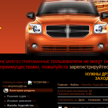
пользователи не могут с
НЕЗАРЕГЕСТРИРОВАННЫЕ
приимуществами, пожалуйста
зарегистрируйте
НУЖНЫ ДР
ЗАХО
Связаться через icq
572387468
E-
Главная
»
Файлы
» Жалобы Ходатайства
mail
ukrpressa@i.ua
Категории раздела
В категории материалов
:
12
Показано материалов
:
1-10
Решения судов
[8]
Сортировать по
:
Дате
·
Названию
·
Рей
Исковые заявления
[15]
Жалобы Ходатайства
[12]