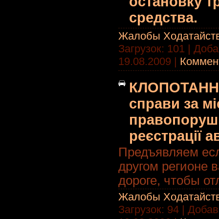
остановку т
средства.
Жалобы Ходатайст
Загрузок: 101 | Доб
19.08.2009
|
Коммент
КЛОПОТАННЯ
справи за м
правопорушн
реєстрації а
Предъявляем есл
другом регионе 
дороге, чтобы от
Жалобы Ходатайст
Загрузок: 94 | Доба