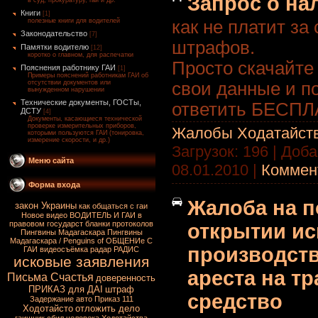
Запрос о н
в суд, прокуратуру, гаи и др.
Книги
[1]
как не платит за
полезные книги для водителей
Законодательство
[7]
штрафов.
Памятки водителю
[12]
коротко о главном, для распечатки
Просто скачайте 
Пояснения работнику ГАИ
[1]
Примеры пояснений работникам ГАИ об
свои данные и п
отсутствии документов или
вынужденном нарушении
Технические документы, ГОСТы,
ответить БЕСПЛ
ДСТУ
[4]
Документы, касающиеся технической
проверке измерительных приборов,
Жалобы Ходатайст
которыми пользуются ГАИ (тонировка,
измерение скорости, и др.)
Загрузок: 196 | Доб
Меню сайта
08.01.2010
|
Коммент
Форма входа
Жалоба на п
закон Украины
как общаться с гаи
Новое видео
ВОДИТЕЛЬ И ГАИ в
правовом государст
бланки протоколов
открытии и
Пингвины Мадагаскара
Пингвины
Мадагаскара / Penguins of
ОБЩЕНИе С
производств
ГАИ
видеосъёмка
радар
РАДИС
исковые заявления
ареста на т
Письма Счастья
доверенность
ПРИКАЗ для ДАІ
штраф
средство
Задержание авто
Приказ 111
Ходотайсто
отложить дело