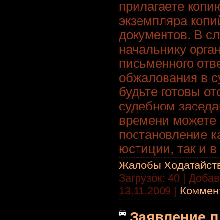
прилагаете копи
экземпляра копи
документов. В с
начальнику орга
письменного отве
обжалования в с
будьте готовы от
судебном заседа
времени можете
постановление к
юстиции, так и в
Жалобы Ходатайст
Загрузок: 40 | Доба
13.11.2009
|
Коммент
Заявление п