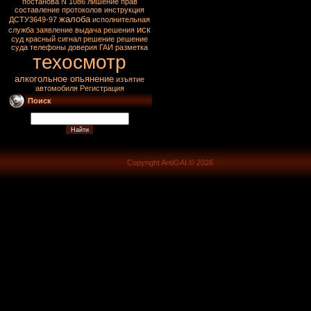
постанова N 1086
лишение прав
составление протоколов
инструкция
жалоба
ДСТУ3649-97
исполнительная
иск
служба
заявление
выдача решения
суд
красный сигнал
решение
решение
суда
телефоны доверия ГАИ
разметка
техосмотр
алкогольное опьянение
изъятие
автомобиля
Регистрация
Поиск
Copyright AntiGAI © 2026