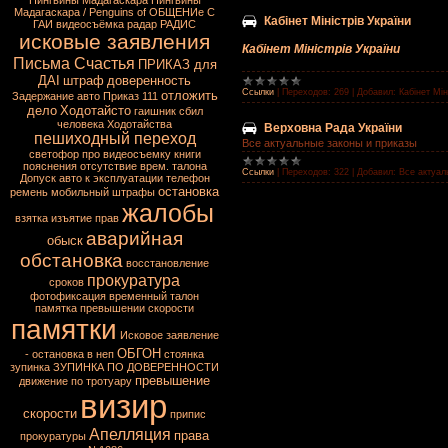
Пингвины Мадагаскара
Пингвины
Мадагаскара / Penguins of
ОБЩЕНИе С
Кабінет Міністрів України
ГАИ
видеосъёмка
радар
РАДИС
исковые заявления
Кабінет Міністрів України
Письма Счастья
ПРИКАЗ для
ДАІ
штраф
доверенность
Ссылки
|
Переходов:
269
|
Добавил:
Кабінет Мін
отложить
Задержание авто
Приказ 111
дело
Ходотайсто
гаишник сбил
человека
Ходотайства
Верховна Рада України
пешиходный переход
Все актуальные законы и приказы
светофор
про видеосъемку
книги
пояснения
отсутствие врем. талона
Ссылки
|
Переходов:
322
|
Добавил:
Все актуал
Допуск авто к эксплуатации
телефон
остановка
ремень
мобильный
штрафы
жалобы
взятка
изъятие прав
аварийная
обыск
обстановка
восстановление
прокуратура
сроков
фотофиксация
временный талон
памятка превышении скорости
памятки
Исковое заявление
ОБГОН
- остановка в неп
стоянка
зупинка
ЗУПИНКА ПО ДОВЕРЕННОСТИ
превышение
движение по тротуару
визир
скорости
припис
Апелляция
права
прокуратуры