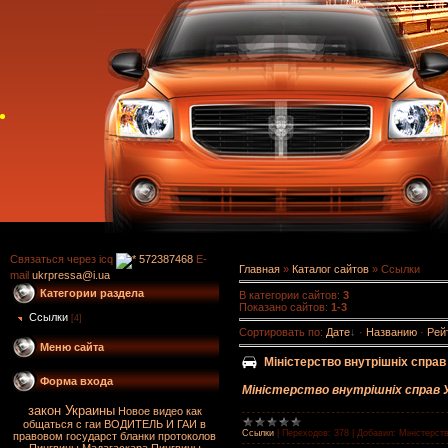
Связаться через icq
572387468
E-
Главная
»
Каталог сайтов
» Ссылки
mail
ukrpressa@i.ua
Категории раздела
В категории сайтов
:
3
Показано сайтов
:
1-3
Ссылки
[4]
Сортировать по
:
Дате
·
Названию
·
Рей
Меню сайта
Мiнiстерство внутрiшнiх справ
Форма входа
Мiнiстерство внутрiшнiх справ 
закон Украины
Новое видео
как
общаться с гаи
ВОДИТЕЛЬ И ГАИ в
Ссылки
|
Переходов:
378
|
Добавил:
Мiнiстерст
правовом государст
бланки протоколов